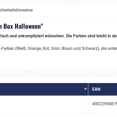
Day of Dead, La Catrina/
cherheitshinweise
Hölle
Voodoo
n Box Halloween"
Glamourous
infach und unkompliziert wünschen. Die Farben sind leicht in
Mottopartys
Poker
Farben (Weiß, Orange, Rot, Grün, Braun und Schwarz), die unter
 & Glamourparty
Mittelalter / Historienk
EAN
Wilder Westen
4002299487