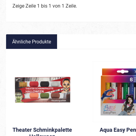
Schmette
Zeige Zeile 1 bis 1 von 1 Zeile.
Waldtier
Vögel
Spinnen
Ähnliche Produkte
Zootiere
Fische 
Weltraum
BIO Glitter
Süßigkeiten
Karneval
Frühlingsboten
Keksmons
Theater Schminkpalette
Aqua Easy Pen