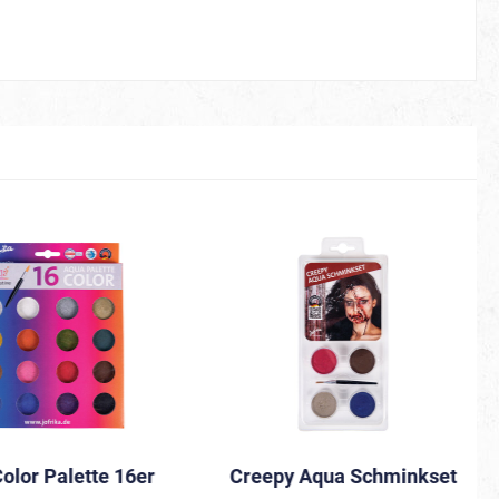
80er
Be Smörfi
Tüllröcke & Petticoats
olor Palette 16er
Creepy Aqua Schminkset