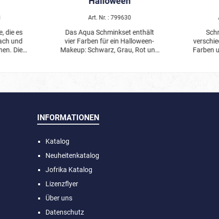
Halloween
8
Art. Nr. : 799630
e, die es
Das Aqua Schminkset enthält
Schm
ach und
vier Farben für ein Halloween-
verschie
hen. Die
Makeup: Schwarz, Grau, Rot und
Farben u
in der
Weiß. Die Schminke wird mit
Die Farb
önnen
etwas Wasser angemischt und
sind wis
t werden.
mit dem beiliegenden Pinsel
Pinse
nkstifte
aufgetragen. Nach dem
Mis
rgestellt,
Trocknen wischfest, nicht
nd,
fettend. Mit Wasser und Seife zu
nach dem
entfernen.
INFORMATIONEN
. Die
t und
agen. Das
Katalog
en: gelb,
 schwarz.
Neuheitenkatalog
fe zu
Jofrika Katalog
Lizenzflyer
Über uns
Datenschutz