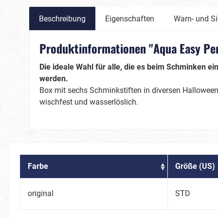
Beschreibung
Eigenschaften
Warn- und Si
Produktinformationen "Aqua Easy Pe
Die ideale Wahl für alle, die es beim Schminken e
Karneval
Magie
werden.
Box mit sechs Schminkstiften in diversen Halloween-
wischfest und wasserlöslich.
Märchen / Fantasy
Silvester
Dinos & Drachen
Feen & Einhörner
Meerjungfrauen & Co.
Farbe
Größe (US)
Prinzessinnen & Prinzen
Sport/Fan
Tiere
original
STD
Fanartikel Deutschland
Bienen