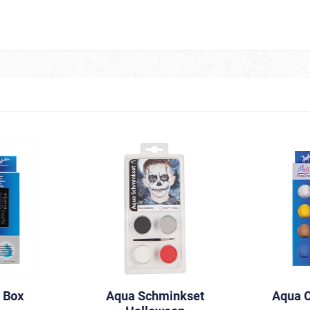
rlinge & Käfer
e
& Meeresbewohner
Neon
 Modus On
Spice up your Life
ter
CSD Parade
 Box
Aqua Schminkset
Aqua C