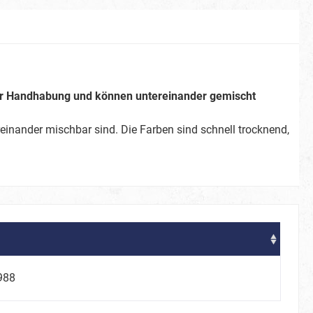
La Muerte
 der Handhabung und können untereinander gemischt
Partner-/ Gruppenkostüme
einander mischbar sind. Die Farben sind schnell trocknend,
ostüme
Steampunk
Weihnachten
988