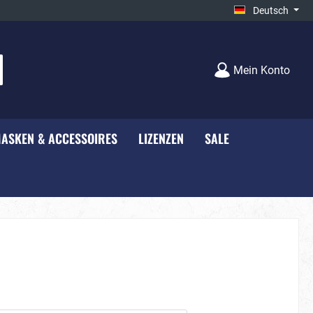
Deutsch
Mein Konto
ASKEN & ACCESSOIRES
LIZENZEN
SALE
e - NEU***
Unisex
Bauernhof
rty
Black-White