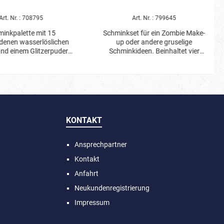
Art. Nr. : 708795
Art. Nr. : 799645
inkpalette mit 15
Schminkset für ein Zombie Make-
denen wasserlöslichen
up oder andere gruselige
nd einem Glitzerpuder.
Schminkideen. Beinhaltet vier
en trocknen schnell und
wasserlösliche Farben (schwarz,
chfest. Inklusive zweier
rot, blau und geisterweiß) sowie
l zum Auftragen und
einen Applikationspinsel.
chen der Farben.
KONTAKT
Ansprechpartner
Kontakt
Anfahrt
Neukundenregistrierung
Impressum