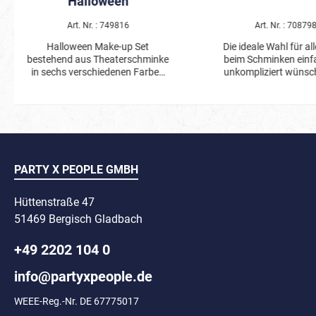
Halloween
Art. Nr. : 749816
Art. Nr. : 70879
Halloween Make-up Set
Die ideale Wahl für all
bestehend aus Theaterschminke
beim Schminken einf
in sechs verschiedenen Farben
unkompliziert wünsc
und vier Schminkstiften. Die
Farben sind leicht 
Schminke wird mit dem
Handhabung und k
beiliegenden Applikator oder
untereinander gemisch
einfach mit den Fingern
Aqua Easy Pen Schmi
aufgetragen und kann mit
sind auf Wasserbasis he
Wasser und Seife wieder entfernt
somit nicht fette
werden.
hautfreundlich und 
PARTY X PEOPLE GMBH
Trocknen wischfest
Schminke ist leich
unkompliziert aufzutr
Hüttenstraße 47
Set besteht aus 6 Farb
51469 Bergisch Gladbach
weiß, rot, grün, blau,
Mit Wasser und Sei
+49 2202 104 0
entfernen.
info@partyxpeople.de
WEEE-Reg.-Nr. DE 67775017