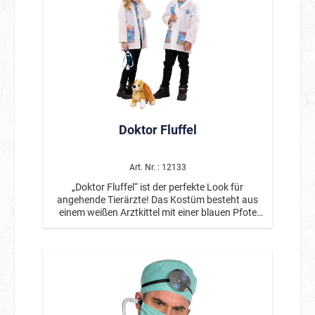
Doktor Fluffel
Art. Nr. : 12133
„Doktor Fluffel“ ist der perfekte Look für
angehende Tierärzte! Das Kostüm besteht aus
einem weißen Arztkittel mit einer blauen Pfote
auf der Brust und zwei aufgesetzten Taschen
sowie thematisch passenden Print-Details vorn.
Unterlegt ist eine mit Tiersymbolen bedruckte T-
Shirt Attrappe. Dazu kommt ein blau-weißes
Stethoskop, das jedes kleine Kardiologen-Herz
höherschlagen lässt. Ideal für Karneval,
Fasching oder kreative Mottopartys!