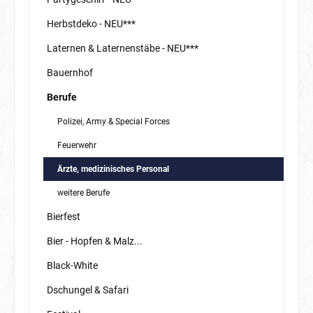
Herbstdeko - NEU***
Laternen & Laternenstäbe - NEU***
Bauernhof
Berufe
Polizei, Army & Special Forces
Feuerwehr
Ärzte, medizinisches Personal
weitere Berufe
Bierfest
Bier - Hopfen & Malz...
Black-White
Dschungel & Safari