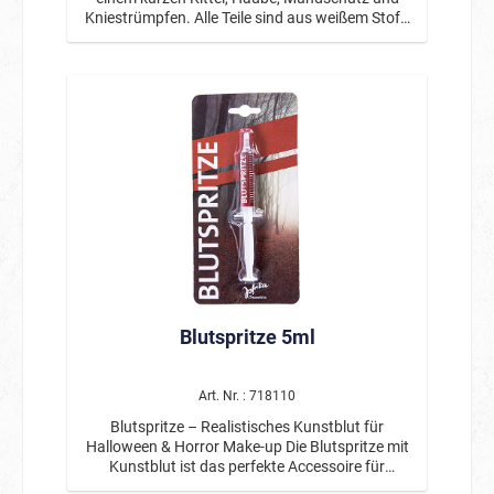
Kniestrümpfen. Alle Teile sind aus weißem Stoff,
der mit Blutspritzern bedeckt ist. Der Kittel hat
kurze Puffärmel, auf der Vorderseite einen
langen roten Reißverschluss und einen teilweise
zerrissenen Saum. Auf Haube, Kittel und dem
Bund der Kniestrümpfe sind ein Emblem
aufgedruckt.
Blutspritze 5ml
Art. Nr. : 718110
Blutspritze – Realistisches Kunstblut für
Halloween & Horror Make-up Die Blutspritze mit
Kunstblut ist das perfekte Accessoire für
realistische Horror-Looks und gruselige Effekte.