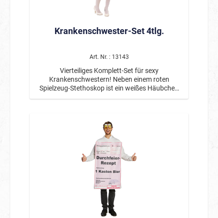
Krankenschwester-Set 4tlg.
Art. Nr. : 13143
Vierteiliges Komplett-Set für sexy
Krankenschwestern! Neben einem roten
Spielzeug-Stethoskop ist ein weißes Häubchen
mit rot glitzerndem Kreuz sowie ein Paar weißer
Overknees mit rotem Kreuz beinhaltet. Der weiße
Rock hat insgesamt 5 Lagen - ein weißer
Unterrock aus Satinstoff und 4 darüberliegende
Lagen aus weißem Tüll. Die obere Lage ist mit
rotem Satinband gesäumt. Zuoberst ist ein
kleines Schürzchen mit glitzerndem Herz und
Kreuz aufgebracht, das mit rotem Tüll umrandet
ist.