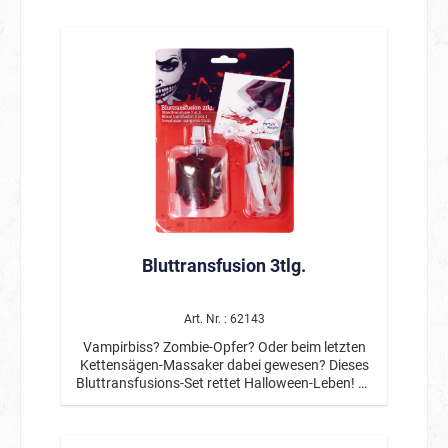
Ob für Halloween, Karneval, Theater oder Film –
mit dieser praktischen Spritze lassen sich
täuschend echte Blutspuren und Spezialeffekte
ganz einfach auftragen. Das enthaltene
Kunstblut überzeugt durch seine intensive Farbe
und sorgt für einen besonders authentischen
Look – ideal für Wunden, Narben oder
dramatische Make-up-Effekte. Dank der
Spritzenform kann das Blut gezielt dosiert und
präzise aufgetragen werden, sodass sowohl
feine Details als auch größere Effekte problemlos
gelingen. Die Anwendung ist unkompliziert und
vielseitig – perfekt für Einsteiger und Profis im
Bereich SFX Make-up. Ein unverzichtbares
Bluttransfusion 3tlg.
Zubehör für alle, die ihren Auftritt besonders
eindrucksvoll gestalten möchten.
Produktdetails: *Blutspritze mit Kunstblut *Für
realistische Horror- und Spezialeffekte *Präzises
Art. Nr. : 62143
Dosieren durch Spritzenmechanismus
Vampirbiss? Zombie-Opfer? Oder beim letzten
*Intensive, authentische Blutfarbe *Einfache
Kettensägen-Massaker dabei gewesen? Dieses
Anwendung *Ideal für Halloween, Karneval,
Bluttransfusions-Set rettet Halloween-Leben! Es
Theater & Film
beinhaltet einen Bluttransfusionsbeutel, einen
Schlauch mit Rollklemme sowie eine
Sicherheitsnadel.