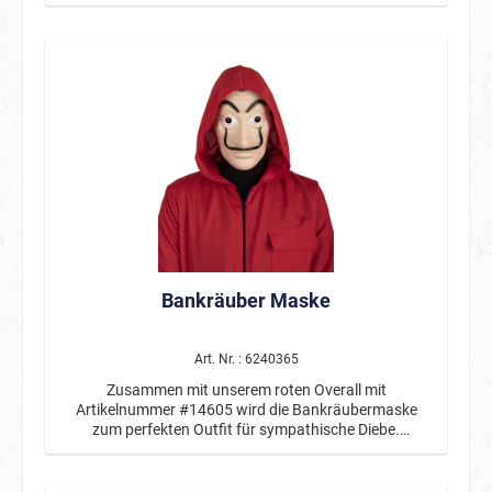
Augenmaske und einer blauen Mütze, die ebenfalls mit
einer Nummer bedruckt ist.
Bankräuber Maske
Art. Nr. : 6240365
Zusammen mit unserem roten Overall mit
Artikelnummer #14605 wird die Bankräubermaske
zum perfekten Outfit für sympathische Diebe.
Hervorragend geeignet als Gruppenkostüm. Maske mit
markantem, aufgemalten Schnurrbart und
Augenbrauen.