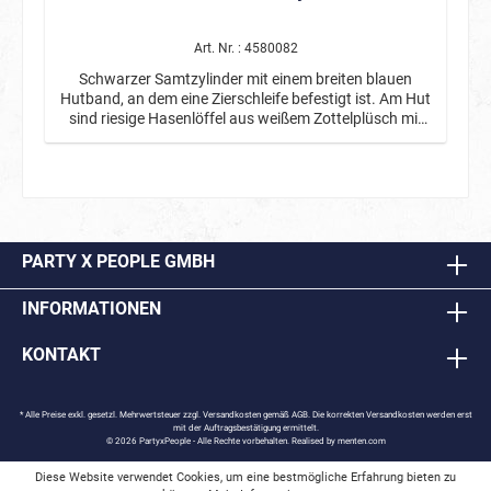
Art. Nr. : 4580082
Schwarzer Samtzylinder mit einem breiten blauen
Hutband, an dem eine Zierschleife befestigt ist. Am Hut
sind riesige Hasenlöffel aus weißem Zottelplüsch mit
rosanen Innenohren angebracht.
PARTY X PEOPLE GMBH
INFORMATIONEN
KONTAKT
* Alle Preise exkl. gesetzl. Mehrwertsteuer zzgl.
Versandkosten
gemäß AGB. Die korrekten Versandkosten werden erst
mit der Auftragsbestätigung ermittelt.
© 2026 PartyxPeople - Alle Rechte vorbehalten. Realised by
menten.com
Diese Website verwendet Cookies, um eine bestmögliche Erfahrung bieten zu