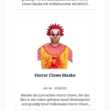
Clown Maske mit Artikelnummer #6240322
sowie das Blutige Messer mit Artikelnummer
#61053. Zweiteiliges Clowns-Kostüm in gelb mit
Pompons vorne, rot-weiß geringelten Ärmeln
und Kragen sowie ausgefransten Abschlüssen.
Das Kostüm ist mit roten Blutspritzern bedeckt.
Horror Clown Maske
Art. Nr. : 6240322
Werden Sie zum echten Horror Clown, der das
Blut in den Adern gefrieren lässt! Blutbespritzt
und gruselig böse! Halbmaske Horror Clown,
verdeckt die Gesichtspartien oberhalb vom