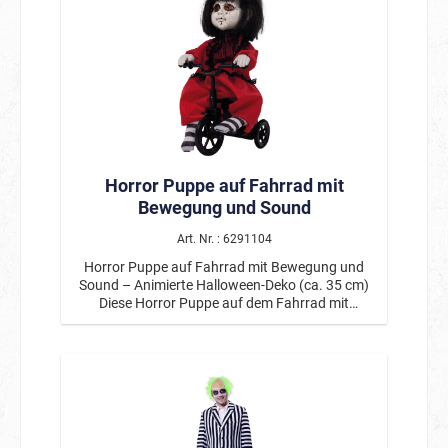
gruseligen Details macht diese Maske zu einem
echten Highlight für Halloween, Horror-Partys
oder schaurige Events. Die durchdringenden
Augen und feinen Risse im Gesicht sorgen für
einen zusätzlichen Gänsehaut-Effekt. Dank des
integrierten Kopfteils im Nonnenstil entsteht ein
besonders authentischer Look, der dein Kostüm
perfekt ergänzt. Einfach aufsetzen und im
Handumdrehen in eine unheimliche Erscheinung
verwandeln. Produktdetails: Horror Nonne
Horror Puppe auf Fahrrad mit
Maske für Erwachsene Farbe: Weiß/Schwarz
Design: Gruselige Nonne mit düsteren
Bewegung und Sound
Augenpartien Inklusive integriertem
Kopftuch/Haube Realistische Gesichtsdetails
Art. Nr. : 6291104
mit feinen Strukturen Perfekt für Halloween,
Horror Puppe auf Fahrrad mit Bewegung und
Mottopartys & Grusel-Events Mit der Horror
Sound – Animierte Halloween-Deko (ca. 35 cm)
Nonne Maske sorgt man garantiert für
Diese Horror Puppe auf dem Fahrrad mit
Gänsehaut und bleibt auf jeder Halloween-Party
Bewegung und Sound sorgt für eine besonders
unvergessen.
unheimliche Atmosphäre und ist ein echter
Blickfang für jede Halloween-Dekoration. Mit
einer Höhe von etwa 35 cm wirkt die gruselige
Figur kompakt, aber dennoch äußerst effektvoll
– perfekt für Tische, Regale, Fensterbänke oder
als Highlight in einer Halloween-Szene. Die
unheimliche Puppe mit ihrem rissigen Gesicht,