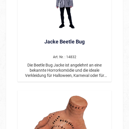
dunklen Augen und schwarzem Haar sitzt auf
einem kleinen Dreirad und trägt ein auffälliges
rotes Kleid mit großer Schleife. Wird die Figur
aktiviert, setzt sich das Fahrrad in Bewegung,
während gleichzeitig gruselige Geräusche
abgespielt werden. Diese Kombination aus
Bewegung und Soundeffekten erzeugt einen
Jacke Beetle Bug
besonders erschreckenden Effekt und macht die
Figur zu einer lebendigen Halloween-Dekoration.
Die animierte Horror-Puppe auf dem Fahrrad
eignet sich ideal für Halloweenpartys,
Art. Nr. : 14832
Gruseldekorationen, Haunted Houses,
Die Beetle Bug Jacke ist angelehnt an eine
Schaufenster oder Themenräume. Durch ihre
bekannte Horrorkomödie und die ideale
kompakte Größe lässt sie sich hervorragend mit
Verkleidung für Halloween, Karneval oder für
weiteren Halloween-Artikeln wie Spinnweben,
eine Mottoparty. Das schwarz-weiß gestreifte
Skeletten oder Horrorpuppen kombinieren.
Herrenjackett wird mit zwei schwarzen Knöpfen
Produktdetails: Animierte Horror Puppe auf
vorne geschlossen und hat jeweils seitlich je eine
Fahrrad Größe: ca. 35 cm Mit Bewegung und
Taschenlasche. Passend dazu ist die Perücke
Soundeffekten Unheimliches Puppendesign mit
57094 separat erhältlich.
rissigem Gesicht Ideal für Halloween-Dekoration,
Partys und Gruselszenen Perfekt für Tischdeko,
Fensterbank oder Regal Betrieb mit 2 x AA
Alkaline Batterien. Batterien NICHT enthalten Die
Horror Puppe auf dem Fahrrad mit Bewegung