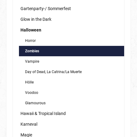
Gartenparty-/ Sommerfest
Glow in the Dark
Halloween
Horror
Zombies
Vampire
Day of Dead, La Catrina/La Muerte
Hölle
Voodoo
Glamourous
Hawaii & Tropical Island
Karneval
Magie