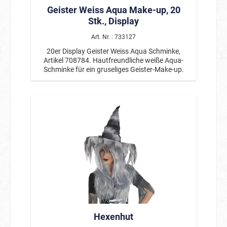
Geister Weiss Aqua Make-up, 20
Partys. Ob für Halloween, Fasching,
Mottopartys oder Theateraufführungen – dieses
Stk., Display
Make-up ist ein vielseitiger Klassiker für jede
Schminkausstattung. Zum Entfernen kann die
Art. Nr. : 733127
Farbe ganz einfach mit Wasser und Seife
20er Display Geister Weiss Aqua Schminke,
abgewaschen werden. ♿ Barrierefreiheit Die
Artikel 708784. Hautfreundliche weiße Aqua-
einfache Anwendung mit Wasser sowie die
Schminke für ein gruseliges Geister-Make-up.
unkomplizierte Entfernung machen das Produkt
besonders anwenderfreundlich – auch für
Einsteiger geeignet. Produktdetails Produkttyp:
Aqua Make-up Farbe: Weiß Anwendung: Mit
Wasser aktivieren und auftragen Entfernung: Mit
Wasser und Seife Hautverträglichkeit:
Dermatologisch getestet Hinweis: Nicht
verschlucken, Augenkontakt vermeiden Styling-
Tipps Perfekt als Grundlage für Zombie- oder
Geister-Make-up Mit schwarzen und roten
Farben für Horror-Effekte kombinieren Ideal für
Skelett- oder Clown-Schminke ❓ Häufige Fragen
Wie wird das Make-up angewendet? Einfach mit
etwas Wasser anfeuchten und mit Schwamm
oder Pinsel auftragen. Wie lange hält die
Schminke? Nach dem Trocknen hält sie
Hexenhut
zuverlässig. Wie wird das Make-up entfernt?