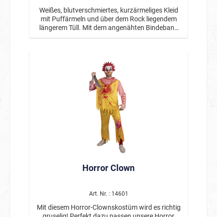
Weißes, blutverschmiertes, kurzärmeliges Kleid
mit Puffärmeln und über dem Rock liegendem
längerem Tüll. Mit dem angenähten Bindeband
lässt sich das Kleid im Rücken der Taille zu einer
Schleife binden. Der graue Schleier auf Haarreif
ist inklusive.
Horror Clown
Art. Nr. : 14601
Mit diesem Horror-Clownskostüm wird es richtig
gruselig! Perfekt dazu passen unsere Horror