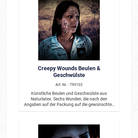
selbst Individuelle Effekte durch unterschiedliche
Auftragstechniken Leicht mit Wasser und Seife
entfernbar Produktbeschreibung Die Cracked
Skin Schminke sorgt im Handumdrehen für einen
beeindruckenden Special-Effects-Look. Nach
dem Auftragen trocknet die Schminke und
beginnt zu reißen – so entsteht eine täuschend
echte rissige, schuppige Hautstruktur, die
perfekt für Horror- und Zombie-Make-ups
geeignet ist. Durch die ungleichmäßige
Auftragstechnik lassen sich individuelle Effekte
erzeugen – von feinen Rissen bis hin zu stark
Creepy Wounds Beulen &
aufgebrochener Haut. Ideal für Halloween,
Fasching, Theater, Filmproduktionen oder
Geschwülste
kreative FX-Looks. Die Anwendung ist einfach:
Schminke auftragen, trocknen lassen (ggf. leicht
Art. Nr. : 799103
föhnen) und anschließend durch Bewegung der
Künstliche Beulen und Geschwülste aus
Haut den gewünschten Riss-Effekt verstärken.
Naturlatex. Sechs Wunden, die nach den
Zum Entfernen kann die Farbe problemlos mit
Angaben auf der Packung auf die gewünschten
Wasser und Seife abgewaschen werden. ♿
Hautstellen aufgetragen werden und sind
Barrierefreiheit Die einfache Anwendung ohne
wiederverwendbar. Inklusive eines Hautklebers.
aufwendige Technik macht das Produkt sowohl
Von professionellen Maskenbildnern entwickelt.
für Einsteiger als auch für erfahrene Anwender
geeignet. Produktdetails Produkttyp: FX-
Schminke / Spezialeffekt Make-up Effekt: Rissige