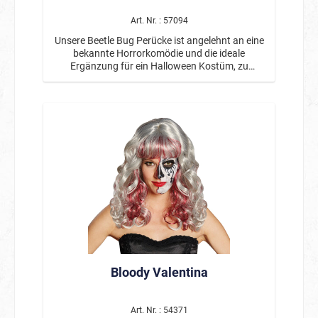
Art. Nr. : 57094
Unsere Beetle Bug Perücke ist angelehnt an eine
bekannte Horrorkomödie und die ideale
Ergänzung für ein Halloween Kostüm, zu
Karneval oder für eine Mottoparty. Mit den
zottelig grau-weißen Haaren und leicht modrig
grünen Ansätzen, sowie der hohen Latex
Halbglatze sieht man aus wie ein Lottergeist.
Passend dazu ist die Beetle Bug Jacke 14832
separat erhältlich.
Bloody Valentina
Art. Nr. : 54371