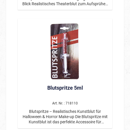
Blick Realistisches Theaterblut zum Aufsprühen
Ideal für Blutspritzer- und Horror-Effekte Für
Haut und Textilien geeignet Einfache
Anwendung durch praktische Spraydose Perfekt
für Halloween, Fasching & Theater Starker
visueller Effekt mit minimalem Aufwand
Produktbeschreibung Das Blutspray ist die
perfekte Wahl für alle, die schnell und einfach
realistische Blutspritzer-Effekte erzeugen
möchten. Mit nur wenigen Sprühstößen
entstehen intensive, authentisch wirkende
Horror- und Spezialeffekte – ideal für Zombie-,
Horror- oder Unfall-Szenarien. Das Spray eignet
sich sowohl für die Anwendung auf der Haut als
auch auf Textilien und sorgt für eindrucksvolle
Ergebnisse bei Halloween-Partys,
Blutspritze 5ml
Theateraufführungen, Filmproduktionen oder
Mottopartys. Dank der einfachen Handhabung
lässt sich das Blutspray gezielt oder flächig
auftragen. Ob feine Spritzer oder großflächige
Art. Nr. : 718110
Bluteffekte – der gewünschte Look ist im
Blutspritze – Realistisches Kunstblut für
Handumdrehen umgesetzt. ♿ Barrierefreiheit Die
Halloween & Horror Make-up Die Blutspritze mit
einfache Sprühfunktion ermöglicht eine schnelle
Kunstblut ist das perfekte Accessoire für
Anwendung ohne Vorkenntnisse und ist sowohl
realistische Horror-Looks und gruselige Effekte.
für Einsteiger als auch für Profis geeignet.