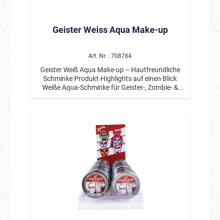
Geister Weiss Aqua Make-up
Art. Nr. : 708784
Geister Weiß Aqua Make-up – Hautfreundliche
Schminke Produkt-Highlights auf einen Blick
Weiße Aqua-Schminke für Geister-, Zombie- &
Horror-Looks Hautfreundlich Einfache
Anwendung mit Wasser Gleichmäßige, deckende
Farbabgabe Leicht mit Seife und Wasser
abwaschbar Ideal für Halloween, Karneval &
Theater Produktbeschreibung Das Geister Weiß
Aqua Make-up ist die perfekte Grundlage für
gruselige und kreative Schminkideen. Mit seiner
geisterhaft weißen Farbgebung lassen sich im
Handumdrehen eindrucksvolle Geister-, Skelett-
oder Zombie-Looks kreieren. Die hautfreundliche
Aqua-Schminke wird einfach mit etwas Wasser
aktiviert und lässt sich gleichmäßig auftragen.
Nach dem Trocknen überzeugt sie mit einer
guten Deckkraft und einem angenehmen
Tragegefühl – ideal für längere Events und