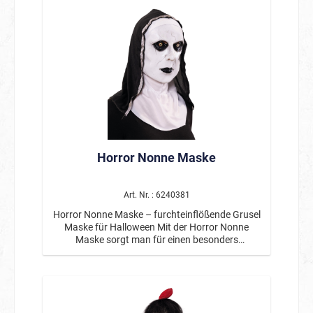
Horror Nonne Maske
Art. Nr. : 6240381
Horror Nonne Maske – furchteinflößende Grusel
Maske für Halloween Mit der Horror Nonne
Maske sorgt man für einen besonders
unheimlichen Auftritt. Das düstere Design mit
bleichem Gesicht, tiefen Augenringen und
intensiven Blicken verleiht der Maske eine
erschreckend realistische Ausstrahlung. Die
Kombination aus klassischem Nonnen-Look und