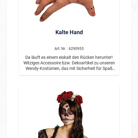
und Sound ist eine originelle und gruselige
Halloween-Dekofigur, die garantiert für
schaurige Stimmung sorgt und bei Gästen für
den einen oder anderen Überraschungsmoment
sorgt. 🎃👻🚲💀
Kalte Hand
Art. Nr. : 6290955
Da läuft es einem eiskalt den Rücken herunter!
Witziges Accessoire bzw. Dekoartikel zu unseren
Wendy-Kostümen, das mit Sicherheit für Spaß
und Gesprächsstoff auf der nächsten Party
sorgt!Flexible, luftgefüllte Hand aus
formstabilem Kunststoff in der Größe einer
Erwachsenenhand. An Fingern und Hand sind
diverse Narben angedeutet.