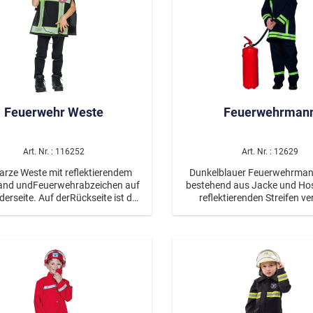
Feuerwehr Weste
Feuerwehrman
Art. Nr. : 116252
Art. Nr. : 12629
rze Weste mit reflektierendem
Dunkelblauer Feuerwehrma
nd undFeuerwehrabzeichen auf
bestehend aus Jacke und Hos
derseite. Auf derRückseite ist der
reflektierenden Streifen v
ftzug "Feuerwehr" angebracht.
wurden. Am Rücken ist der S
ive einer Walkie-Talkie-Attrappe.
Feuerwehr angebrach