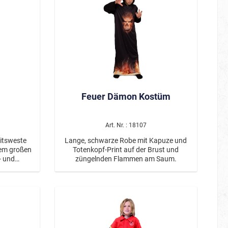
und wird hinten mit einem Klettpunkt
verschlossen. Die Hose ist uni schwarz
und hat an Beinen und Bund
Gummibänder eingearbeitet. Durch ein
angenähtes Stoffband wird ein rotes
Kopftuch unter dem schwarzen
Stoffhut angedeutet. Die Stiefelstulpen
sind aus braunem Stoff und lassen sich
leicht über normale Schuhe ziehen.
Feuer Dämon Kostüm
Art. Nr. : 18107
eitsweste
Lange, schwarze Robe mit Kapuze und
nem großen
Totenkopf-Print auf der Brust und
- und
züngelnden Flammen am Saum.