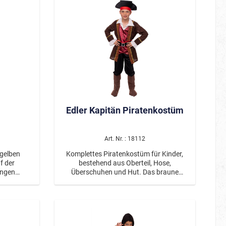
 schwarzen
goldenen Sheriffstern verziert.
chutz.
Edler Kapitän Piratenkostüm
Art. Nr. : 18112
 gelben
Komplettes Piratenkostüm für Kinder,
f der
bestehend aus Oberteil, Hose,
angen
Überschuhen und Hut. Das braune
, sind
Oberteil deutet eine klassische
n und
Piratenjacke mit goldenen
ie Kapuze
Verzierungen, Rüschenhemd und
weinroter Weste an. Der Gürtel ist
iert.
schwarz und rot mit silberner Schnalle