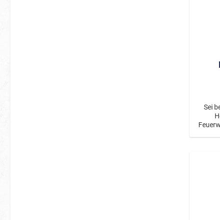
Sei b
He
Feuerw
und O
St
Rückse