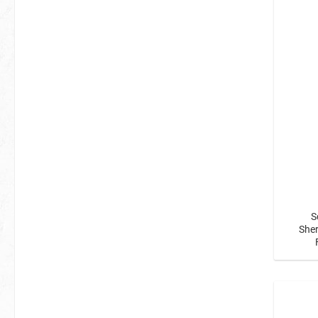
S
Sher