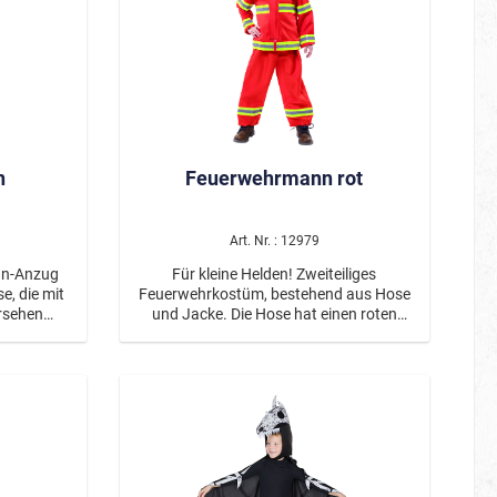
n
Feuerwehrmann rot
Art. Nr. : 12979
nn-Anzug
Für kleine Helden! Zweiteiliges
e, die mit
Feuerwehrkostüm, bestehend aus Hose
ersehen
und Jacke. Die Hose hat einen roten
chriftzug
Gummibund und reflektierende Streifen
t.
in gelb und grau an den Beinen. Die
Jacke ist mit den gleichen
Reflektorstreifen ausgestattet: im
Bereich der Brust, am Jackenbund, am
Oberarm und am Ende der Ärmel. Auf
der Rückseite ist ein neongelbes Schild
"FEUERWEHR" aufgebracht und auf der
Brust ein weißes Emblem mit "F"