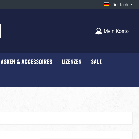
Deutsch
Mein Konto
ASKEN & ACCESSOIRES
LIZENZEN
SALE
e - NEU***
Unisex
Bauernhof
rty
Black-White