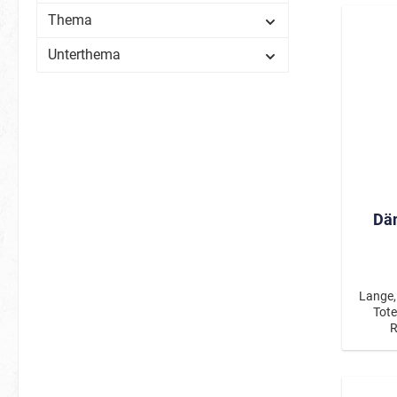
Schmette
Thema
Waldtier
Unterthema
Vögel
Spinnen
Zootiere
Fische 
Weltraum
BIO Glitter
Dä
Süßigkeiten
Karneval
Frühlingsboten
Keksmons
Lange,
Tote