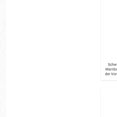
Schwa
Warnba
der Vor
Schri
Inklus