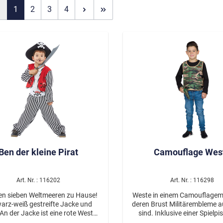
1
2
3
4
Kinder
Schminke
Mädchen
Aqua Schminke
Schlagermove
Jungen
Nature for Fun
as/etc.
Unisex
Sticker
Wimpern
Echthaarwimpern
Federwimpern
Artlashes
Glitter
Ben der kleine Pirat
Camouflage Wes
dy Jewels
e Dark
Halloween
Horror
Art. Nr. : 116202
Art. Nr. : 116298
Zombies
len sieben Weltmeeren zu Hause!
Weste in einem Camouflagemu
arz-weiß gestreifte Jacke und
deren Brust Militärembleme a
Vampire
An der Jacke ist eine rote Weste
sind. Inklusive einer Spielpi
otenkopfaufdruck angenäht. An
einem Stoffhalfter, der m