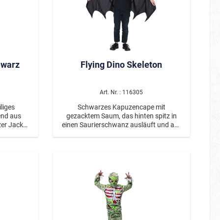
aufgedruckt. Die Jacke hat einen roten
Reißverschluss, der von einer roten
Blende überdeckt wird. Diese wird mit 3
Klettpunkten geschlossen.
hwarz
Flying Dino Skeleton
Art. Nr. : 116305
iliges
Schwarzes Kapuzencape mit
end aus
gezacktem Saum, das hinten spitz in
er Jacke.
einen Saurierschwanz ausläuft und auf
bund und
dem die weißen Skelettknochen eines
b und grau
Flugsauriers aufgedruckt sind. Die
 mit den
Seiten des Capes können mittels eines
gestattet:
Bands mit Klettverschluss an den
ckenbund,
Armen befestigt werden. Die gepolsterte
r Ärmel.
Kapuze ist in Form eines
ongelbes
Dinosaurierschädels gehalten und mit
racht und
einer Reihe Stoffzähnen besetzt.
em mit "F"
t einen