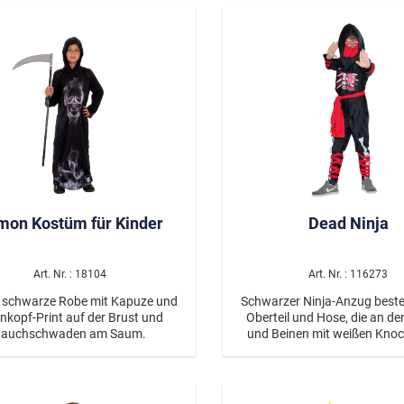
Weste ist mit einem Sherif
rlinge & Käfer
verziert.
e
& Meeresbewohner
Neon
mon Kostüm für Kinder
Dead Ninja
 Modus On
Spice up your Life
Art. Nr. : 18104
Art. Nr. : 116273
ter
CSD Parade
 schwarze Robe mit Kapuze und
Schwarzer Ninja-Anzug best
nkopf-Print auf der Brust und
Oberteil und Hose, die an d
Rauchschwaden am Saum.
und Beinen mit weißen Kno
roten Bandagen bedruckt sind
Vorderseite ist ein gefor
blutverschmierter Brust
angebracht. Inklusive eines