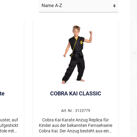
Film/Fernsehen
Gruseliges
Märchenhaftes
Kleine Helden
Große Helden
Tierisch cool
Schön & berühmt
te
COBRA KAI CLASSIC
Hawaii & Tropical Island
Sommerkostüme
Art. Nr. : 3123779
ster, auf
Cobra Kai Karate Anzug Replica für
ufgestickt
Kinder aus der bekannten Fernsehserie
stole mit
Cobra Kai. Der Anzug besteht aus einer
ittels
schwarzen Hose mit Gummizug, einem