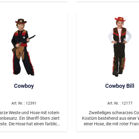
Day of Dead, La Catrina/
r Hose ist ein breites weißes
Klettverschluss an der Weste
lenband befestigt, auf dem ein
werden kann.
Hölle
tentotenkopf aufgedruckt ist.
Voodoo
Glamourous
Mottopartys
Poker
 & Glamourparty
Mittelalter / Historienk
Cowboy
Cowboy Bill
Art. Nr. : 12391
Art. Nr. : 12177
rze Weste und Hose mit rotem
Zweiteiliges schwarzes C
 Ein Sheriff-Stern ziert
Kostüm bestehend aus einer 
Wilder Westen
ste. Die Hose hat einen farblich
einer Hose, die mit roter Fra
tzten Einsatz, der den Eindruck
verziert und mit einem St
von Chaps kreiert.
Leopardenmuster besetzt s