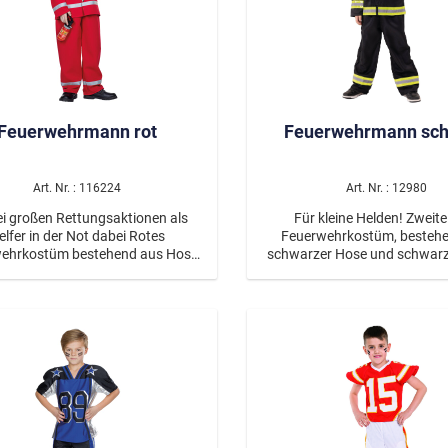
Feuerwehrmann rot
Feuerwehrmann sc
Art. Nr. : 116224
Art. Nr. : 12980
ei großen Rettungsaktionen als
Für kleine Helden! Zweite
lfer in der Not dabei Rotes
Feuerwehrkostüm, besteh
ehrkostüm bestehend aus Hose
schwarzer Hose und schwarz
berteil, die mit reflektierenden
Die Hose hat einen Gummi
reifen versehen sind. Auf der
reflektierende Streifen in gel
ite der Jacke ist der Schriftzug
an den Beinen. Die Jacke ist
"Feuerwehr" aufgedruckt.
gleichen Reflektorstreifen aus
im Bereich der Brust, am Ja
am Oberarm und am Ende de
Auf der Rückseite ist ein ne
Schild "FEUERWEHR" aufgeb
auf der Brust ein weißes Embl
aufgedruckt. Die Jacke ha