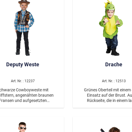
roten Stoffgürtels und einer
Kapuze mit rotem Munds
Deputy Weste
Drache
Art. Nr. : 12237
Art. Nr. : 12513
chwarze Cowboyweste mit
Grünes Oberteil mit einem
iffstern, angenähten braunen
Einsatz auf der Brust. Au
Fransen und aufgesetzten
Rückseite, die in einem l
Taschenklappen.
Drachenschwanz ausläuft
skulptierte Rückenplatte
Drachenflügel angebracht. D
ist mit Drachennüstern und -zähnen,
sowie Rückenplatten verz