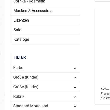
Jofrika - Kosmetik
de
Tail
Masken & Accessoires
Pira
Lizenzen
Sale
Karneval
Magie
Kataloge
Märchen / Fantasy
Silvester
FILTER
Dinos & Drachen
Farbe
Feen & Einhörner
Größe (Kinder)
Meerjungfrauen & Co.
Größe (Kinder)
Prinzessinnen & Prinzen
Schwa
Fransenbesatz.
Rubrik
Sport/Fan
Tiere
die We
abgese
Fanartikel Deutschland
Bienen
Standard Mottoland