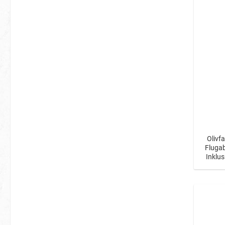
Olivf
Flugab
Inklus