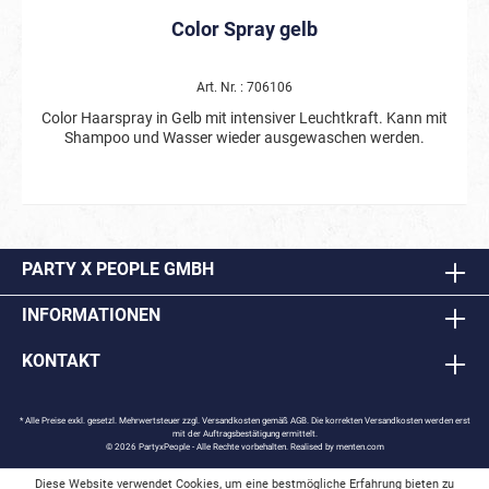
Color Spray gelb
Art. Nr. : 706106
Color Haarspray in Gelb mit intensiver Leuchtkraft. Kann mit
Shampoo und Wasser wieder ausgewaschen werden.
PARTY X PEOPLE GMBH
INFORMATIONEN
KONTAKT
* Alle Preise exkl. gesetzl. Mehrwertsteuer zzgl.
Versandkosten
gemäß AGB. Die korrekten Versandkosten werden erst
mit der Auftragsbestätigung ermittelt.
© 2026 PartyxPeople - Alle Rechte vorbehalten. Realised by
menten.com
Diese Website verwendet Cookies, um eine bestmögliche Erfahrung bieten zu