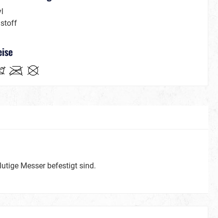
La Muerte
l
stoff
eise
Partner-/ Gruppenkostüme
ostüme
Steampunk
utige Messer befestigt sind.
Weihnachten