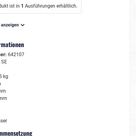
ukt ist in
1
Ausführungen erhältlich.
n anzeigen
Film/Fernsehen
Gruseliges
ormationen
Märchenhaftes
mer:
642107
Kleine Helden
:
SE
Große Helden
Tierisch cool
5 kg
m
Schön & berühmt
mm
 mm
Hawaii & Tropical Island
Sommerkostüme
ser
mmensetzung