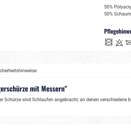
Day of Dead, La Catrina/
50% Polyacry
Hölle
50% Schaum
Voodoo
Pflegehinw
Glamourous
Mottopartys
Poker
 & Glamourparty
Mittelalter / Historienk
cherheitshinweise
erschürze mit Messern"
der Schürze sind Schlaufen angebracht, an denen verschiedene bl
Wilder Westen