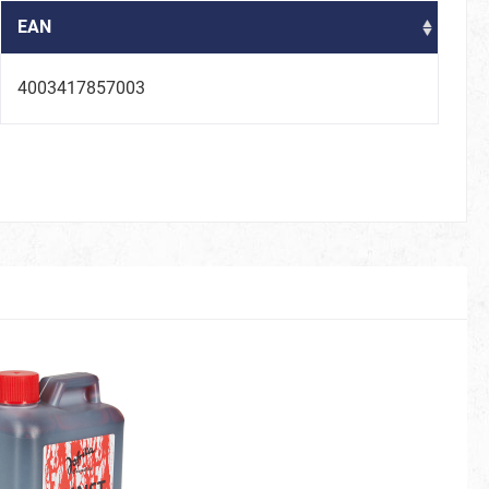
EAN
4003417857003
80er
Be Smörfi
Tüllröcke & Petticoats