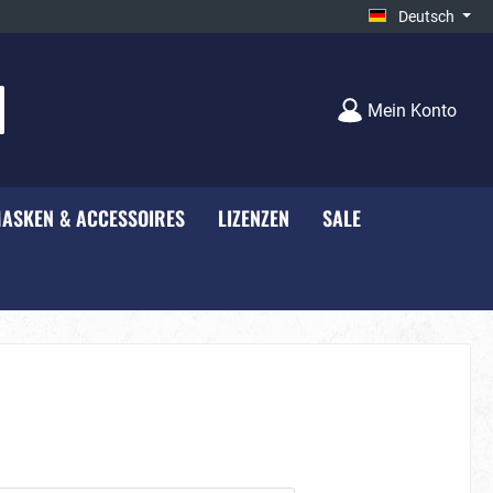
Deutsch
Mein Konto
ASKEN & ACCESSOIRES
LIZENZEN
SALE
e - NEU***
Unisex
Bauernhof
rty
Black-White