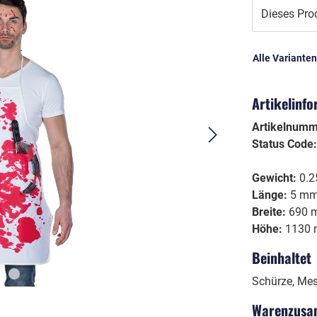
Dieses Prod
Kinder
Schminke
Mädchen
Aqua Schminke
Alle Variante
Schlagermove
Jungen
Nature for Fun
as/etc.
Unisex
Artikelinf
Sticker
Wimpern
Artikelnum
Echthaarwimpern
Status Code
Federwimpern
Artlashes
Gewicht:
0.2
Länge:
5 m
Glitter
Breite:
690 
Höhe:
1130
dy Jewels
e Dark
Halloween
Beinhaltet
Horror
Zombies
Schürze, Mes
Vampire
Warenzusa