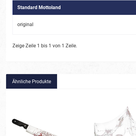
Schmette
Standard Mottoland
Waldtier
Vögel
original
Spinnen
Zootiere
Zeige Zeile 1 bis 1 von 1 Zeile.
Fische 
Weltraum
BIO Glitter
Süßigkeiten
Karneval
Ähnliche Produkte
Frühlingsboten
Keksmons