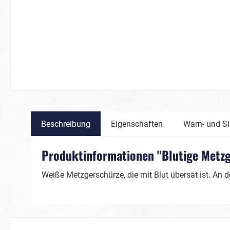
Karneval
Magie
Märchen / Fantasy
Silvester
Beschreibung
Eigenschaften
Warn- und Si
Dinos & Drachen
Feen & Einhörner
Produktinformationen "Blutige Metzg
Meerjungfrauen & Co.
Weiße Metzgerschürze, die mit Blut übersät ist. An 
Prinzessinnen & Prinzen
Sport/Fan
Tiere
Fanartikel Deutschland
Bienen