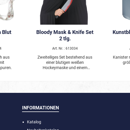
 Blut
Bloody Mask & Knife Set
Kunstbl
2 tlg.
4
Art. Nr. : 613034
h aus
Zweiteiliges Set bestehend aus
Kanister 
mit
einer blutigen weißen
grö
spuren.
Hockeymaske und einem
blutigen Messer.
INFORMATIONEN
Katalog