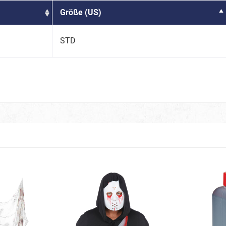
rlinge & Käfer
Größe (US)
e
STD
& Meeresbewohner
Neon
 Modus On
Spice up your Life
ter
CSD Parade