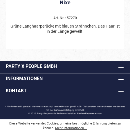
Nixe
Art. Nr. : 57270
Grüne Langhaarperücke mit blauen Strähnchen. Das Haar ist
in der Länge gewellt.
PARTY X PEOPLE GMBH
INFORMATIONEN
KONTAKT
* Alle Preise exkl. gesetzl. Mehrwertsteuer zzgl.
Versandkosten
gemäß AGB. Die korrekten Versandkosten werden erst
mit der Auftragsbestätigung ermittelt.
© 2026 PartyxPeople - Alle Rechte vorbehalten. Realised by
menten.com
Diese Website verwendet Cookies, um eine bestmögliche Erfahrung bieten zu
können.
Mehr Informationen ...