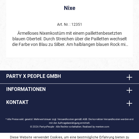
Nixe
Art. Nr. : 12351
Ärmelloses Nixenkostüm mit einem paillettenbesetzten
blauen Oberteil. Durch Streichen über die Pailletten wechselt
die Farbe von Blau zu Silber. Am halblangen blauen Rock mit
aufgedrucktem Schuppenmuster ist ein nach hinten
abfallender, rosaner Volant angebracht. Tüllrüschen an
Schultern, Taille und Rock dekorieren das Kostüm. Ein Fisch
aus pinkem Stoff ist an der Taille befestigt.
PARTY X PEOPLE GMBH
INFORMATIONEN
KONTAKT
* Alle Preise exkl. gesetzl. Mehrwertsteuer zzgl.
Versandkosten
gemäß AGB. Die korrekten Versandkosten werden erst
mit der Auftragsbestätigung ermittelt.
© 2026 PartyxPeople - Alle Rechte vorbehalten. Realised by
menten.com
Diese Website verwendet Cookies, um eine bestmögliche Erfahrung bieten zu