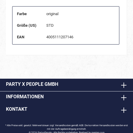
Farbe
original
Größe (US)
STD
EAN
4005111207146
PARTY X PEOPLE GMBH
INFORMATIONEN
KONTAKT
* Alle Preise exkl. gesetzl. Mehrwertsteuer zzgl.
Versandkosten
gemäß AGB. Die korrekten Versandkosten werden erst
mit der Auftragsbestätigung ermittelt.
© 2026 PartyxPeople - Alle Rechte vorbehalten. Realised by
menten.com