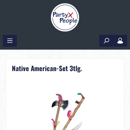
Native American-Set 3tlg.