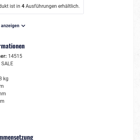
ukt ist in
4
Ausführungen erhältlich.
n anzeigen
Film/Fernsehen
Gruseliges
ormationen
Märchenhaftes
mer:
14515
Kleine Helden
:
SALE
Große Helden
Tierisch cool
8 kg
mm
Schön & berühmt
mm
mm
Hawaii & Tropical Island
Sommerkostüme
mmensetzung