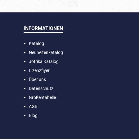
 untere
Schaumkr
lb, oberer
des J
haumkrone
passend
erschluss
dchen an
INFORMATIONEN
chluss.
Katalog
Neuheitenkatalog
Jofrika Katalog
Lizenzflyer
Über uns
Datenschutz
Größentabelle
AGB
Blog