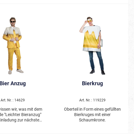
Bier Anzug
Bierkrug
Art. Nr. : 14629
Art. Nr. : 119229
wissen wir, was mit dem
Oberteil in Form eines gefüllten
e "Leichter Bieranzug"
Bierkruges mit einer
Einladung zur nächsten
Schaumkrone.
 ist! Jackett und
 in biergelb mit heller