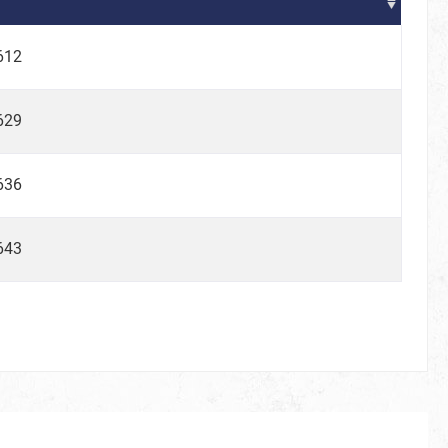
612
629
636
80er
643
Be Smörfi
Tüllröcke & Petticoats