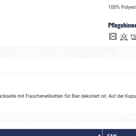
Day of Dead, La Catrina/
100% Polyes
Hölle
Voodoo
Pflegehinw
Glamourous
Mottopartys
Poker
 & Glamourparty
Mittelalter / Historienk
kseite mit Flaschenetiketten für Bier dekoriert ist. Auf der Kapu
Wilder Westen