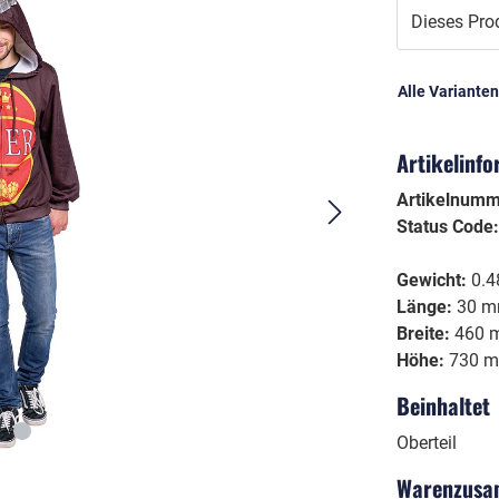
Dieses Prod
Kinder
Schminke
Mädchen
Aqua Schminke
Alle Variante
Schlagermove
Jungen
Nature for Fun
as/etc.
Unisex
Artikelinf
Sticker
Wimpern
Artikelnum
Echthaarwimpern
Status Code
Federwimpern
Artlashes
Gewicht:
0.4
Länge:
30 
Glitter
Breite:
460 
Höhe:
730 
dy Jewels
e Dark
Halloween
Beinhaltet
Horror
Zombies
Oberteil
Vampire
Warenzusa