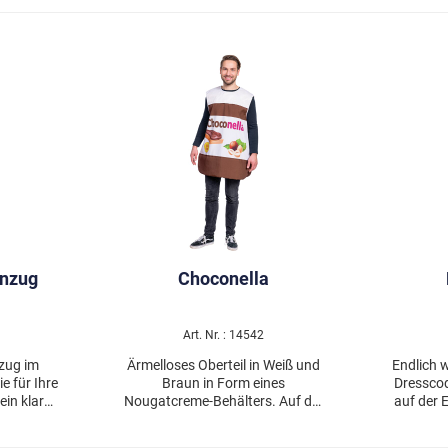
anzug
Choconella
Art. Nr. : 14542
zug im
Ärmelloses Oberteil in Weiß und
Endlich 
ie für Ihre
Braun in Form eines
Dresscod
ein klares
Nougatcreme-Behälters. Auf der
auf der 
llen!
Vorderseite sind Werbetext und
Party gemeint
anzug im
Bilder aufgedruckt.
Anzughose