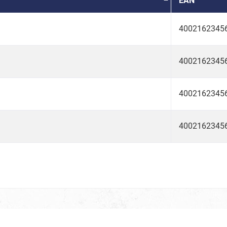
EAN
rlinge & Käfer
e
4002162345
4002162345
& Meeresbewohner
4002162345
Neon
4002162345
 Modus On
Spice up your Life
ter
CSD Parade