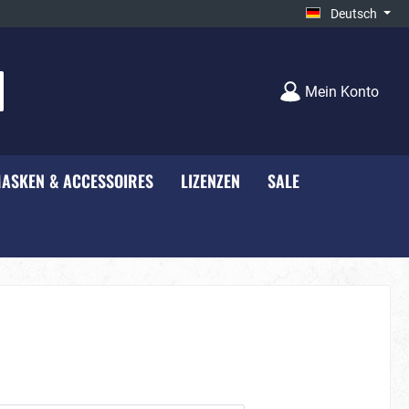
Deutsch
Mein Konto
ASKEN & ACCESSOIRES
LIZENZEN
SALE
e - NEU***
Unisex
Bauernhof
rty
Black-White