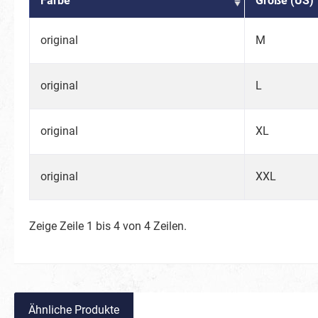
Farbe
Größe (US)
Schmette
Waldtier
original
M
Vögel
Spinnen
original
L
Zootiere
Fische 
original
XL
Weltraum
BIO Glitter
original
XXL
Süßigkeiten
Karneval
Frühlingsboten
Keksmons
Zeige Zeile 1 bis 4 von 4 Zeilen.
Ähnliche Produkte