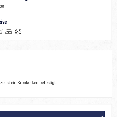
La Muerte
ter
eise
Partner-/ Gruppenkostüme
ostüme
Steampunk
ze ist ein Kronkorken befestigt.
Weihnachten