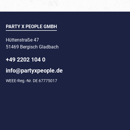
Bier-Style. Hose und
Jackenhälfte in goldge
Jackenteil hell als Sc
umgesetzt. Mit Reissv
vorne und Gummibün
PARTY X PEOPLE GMBH
Ärmeln und Beinabs
Hüttenstraße 47
51469 Bergisch Gladbach
+49 2202 104 0
info@partyxpeople.de
WEEE-Reg.-Nr. DE 67775017