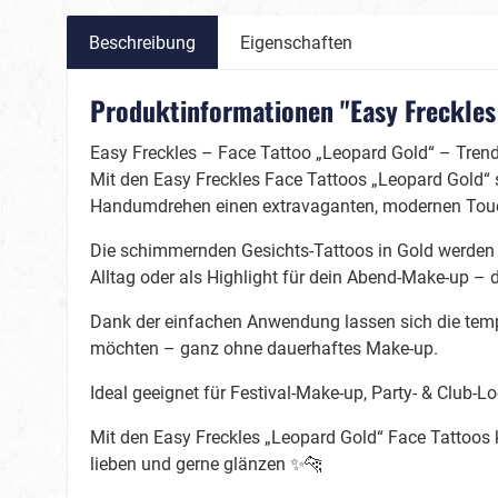
Beschreibung
Eigenschaften
Produktinformationen "Easy Freckles 
Easy Freckles – Face Tattoo „Leopard Gold“ – Tre
Karneval
Magie
Mit den Easy Freckles Face Tattoos „Leopard Gold“
Handumdrehen einen extravaganten, modernen Touch –
Märchen / Fantasy
Silvester
Die schimmernden Gesichts-Tattoos in Gold werden 
Alltag oder als Highlight für dein Abend-Make-up – di
Dinos & Drachen
Feen & Einhörner
Dank der einfachen Anwendung lassen sich die tempor
möchten – ganz ohne dauerhaftes Make-up.
Meerjungfrauen & Co.
Prinzessinnen & Prinzen
Ideal geeignet für Festival-Make-up, Party- & Club-L
Mit den Easy Freckles „Leopard Gold“ Face Tattoos k
Sport/Fan
Tiere
lieben und gerne glänzen ✨🐆
Fanartikel Deutschland
Bienen