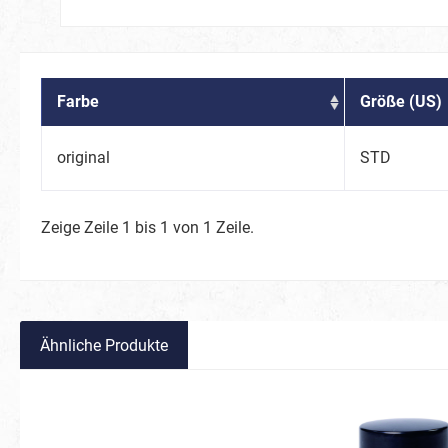
Schmette
Waldtier
Vögel
Farbe
Größe (US)
Spinnen
Zootiere
original
STD
Fische 
Weltraum
BIO Glitter
Zeige Zeile 1 bis 1 von 1 Zeile.
Süßigkeiten
Karneval
Frühlingsboten
Keksmons
Ähnliche Produkte