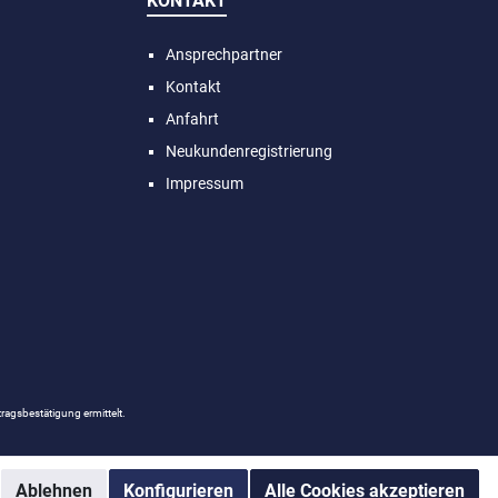
KONTAKT
ifen an der Hose sind in
Silber sorgen für einen
länzend gehalten, die
modernen, mystischen Look –
Stoffpartien haben ein
perfekt für Festivals, Partys,
Ansprechpartner
opardenmuster.
Silvester oder besondere Events.
Kontakt
Die temporären Gesichts-Tattoos
im Galaxy-Design werden
Anfahrt
einfach auf Wangen und Nase
aufgetragen und verleihen dem
Neukundenregistrierung
Make-up eine himmlische
Impressum
Ausstrahlung. Ob als dezenter
Glow im Alltag oder als
funkelndes Highlight für das
Abend- oder Festival-Make-up –
die silbernen Universe Freckles
setzen stilvolle Akzente. Dank
der unkomplizierten Anwendung
lassen sich die Face Tattoos
schnell aufbringen und bei
Bedarf problemlos wieder
entfernen. Ideal für alle, die
trendige Beauty-Statements
agsbestätigung ermittelt.
lieben und ihren Look flexibel
gestalten möchten. Perfekt
geeignet für Festival-Make-up,
Silvester- & Event-Looks, Party- &
Ablehnen
Konfigurieren
Alle Cookies akzeptieren