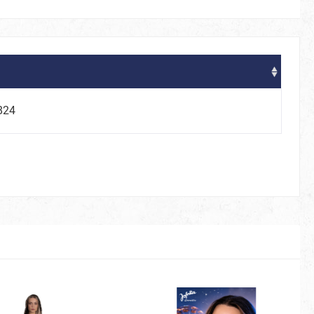
824
80er
Be Smörfi
Tüllröcke & Petticoats