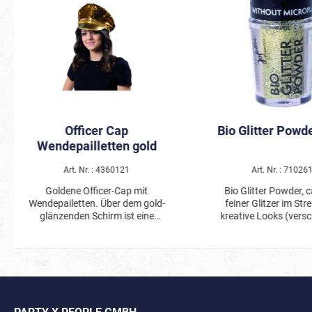
Officer Cap
Bio Glitter Powd
Wendepailletten gold
Art. Nr. : 4360121
Art. Nr. : 71026
Goldene Officer-Cap mit
Bio Glitter Powder, ca
Wendepailetten. Über dem gold-
feiner Glitzer im Str
glänzenden Schirm ist eine
kreative Looks (vers
dekorative Kette angebracht. Die
Farben). Funkelnde Highlights
Cap ist ein tolles Accessoire für
mit dem Bio Glitter
Karneval, Festivals, Mottoparties
setzen und jedem Lo
und viele Kostüme mit Glamour-
intensiven, schimm
Faktor!
Glanzeffekt verleihen
Karneval, Festival, Pa
Event – der feine Glitze