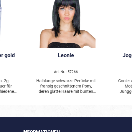
er gold
Leonie
Jog
1
Art. Nr. : 57266
. 2g –
Halblange schwarze Perücke mit
Cooler 
euer für
fransig geschnittenem Pony,
Mot
chiedene
deren glatte Haare mit bunten
Jungges
Flittersträhnen durchzogen ist.
Mu
 Powder
Joggingan
ok einen
absolut hippen 
ernden
Jogging
. Ob
Reißver
rty oder
Sc
r sorgt für
Jacke