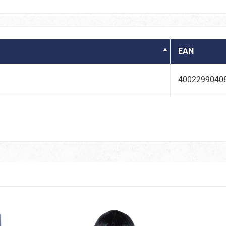
rlinge & Käfer
e
EAN
4002299040
& Meeresbewohner
Neon
 Modus On
Spice up your Life
ter
CSD Parade