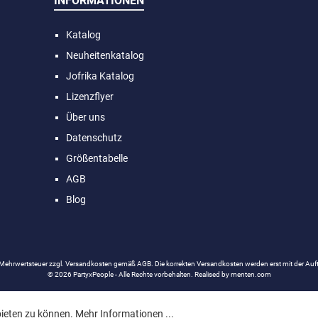
INFORMATIONEN
d rundet
Galonstre
 und
gold-g
. Das
anderen 
Katalog
indet sich
Le
 Döschen
Neuheitenkatalog
rrichtung.
Jofrika Katalog
ässt sich
ders
Lizenzflyer
äzise
Über uns
 dezente
ensive
Datenschutz
er basiert
ialien und
Größentabelle
ikpartikel
AGB
lber –
Blog
 # 710261
urös #
ezent
 Pink –
# 710264
. Mehrwertsteuer zzgl.
Versandkosten
gemäß AGB. Die korrekten Versandkosten werden erst mit der Auftr
ensiv #
© 2026 PartyxPeople - Alle Rechte vorbehalten. Realised by
menten.com
sch &
ßerlichen
bieten zu können.
Mehr Informationen ...