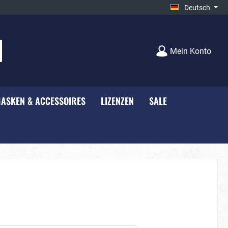
Deutsch
Mein Konto
ASKEN & ACCESSOIRES
LIZENZEN
SALE
e - NEU***
Unisex
Bauernhof
rty
Black-White