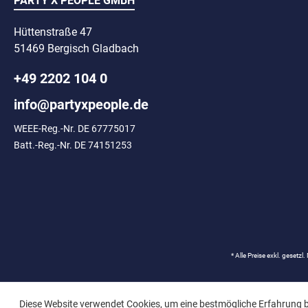
PARTY X PEOPLE GMBH
auffällige Akzente un
kreative Make-up-
Kostümideen perfekt ab
Hüttenstraße 47
feine Glitzerpulver bef
51469 Bergisch Gladbach
in einem praktischen
mit integrierter Streuvo
+49 2202 104 0
Dank der Feinlochung l
der Glitter beson
info@partyxpeople.de
gleichmäßig und pr
dosieren – ideal für
Highlights oder int
WEEE-Reg.-Nr. DE 67775017
Glitzereffekte. Der Glitt
Batt.-Reg.-Nr. DE 74151253
auf biologischen Mater
kommt ohne Mikroplast
aus. Erhältlich in trendstarken
Farben: # 710260 Si
klassisch & vielseitig
Gold – edel & glamo
710262 Pearl – d
schimmernd # 710263
auffällig & verspielt 
* Alle Preise exkl. gesetzl
Blau – modern & int
710265 Grün – fri
außergewöhnlich Hinweis zur
Anwendung: Nur zur äu
Diese Website verwendet Cookies, um eine bestmögliche Erfahrung 