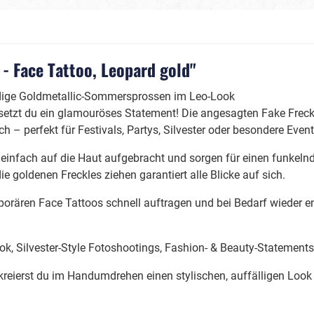
Day of Dead, La Catrina/
Hölle
Voodoo
- Face Tattoo, Leopard gold"
Glamourous
ndige Goldmetallic-Sommersprossen im Leo-Look
Mottopartys
 setzt du ein glamouröses Statement! Die angesagten Fake Frec
Poker
 perfekt für Festivals, Partys, Silvester oder besondere Event
 & Glamourparty
Mittelalter / Historienk
einfach auf die Haut aufgebracht und sorgen für einen funkeln
e goldenen Freckles ziehen garantiert alle Blicke auf sich.
ären Face Tattoos schnell auftragen und bei Bedarf wieder entf
ook, Silvester-Style Fotoshootings, Fashion- & Beauty-Statements
reierst du im Handumdrehen einen stylischen, auffälligen Look 
Wilder Westen