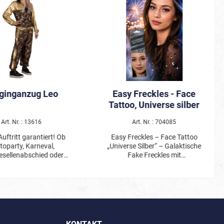
ginganzug Leo
Easy Freckles - Face
Tattoo, Universe silber
Art. Nr. : 13616
Art. Nr. : 704085
Auftritt garantiert! Ob
Easy Freckles – Face Tattoo
toparty, Karneval,
„Universe Silber“ – Galaktische
ellenabschied oder
Fake Freckles mit
sikvideo - dieser
schimmerndem Sternen-Look
zug garantiert einen
Mit den Easy Freckles Face
Style! Zweiteiliger
Tattoos „Universe Silber“ bringt
anzug mit Kapuze und
man den Zauber des Universums
schluss vorne. Ärmel,
direkt auf die Haut. Die filigranen
hulterpartie und
Sterne, Monde und kosmischen
nbündchen sowie ein
Elemente in schimmerndem