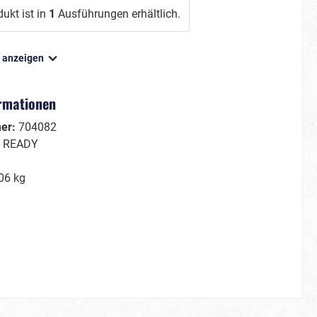
ukt ist in
1
Ausführungen erhältlich.
n anzeigen
Film/Fernsehen
Gruseliges
ormationen
Märchenhaftes
mer:
704082
Kleine Helden
:
READY
Große Helden
Tierisch cool
06 kg
Schön & berühmt
Hawaii & Tropical Island
Sommerkostüme