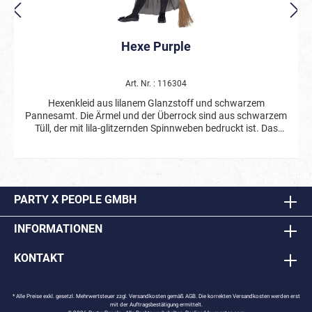
Hexe Purple
Art. Nr. : 116304
Hexenkleid aus lilanem Glanzstoff und schwarzem
Pannesamt. Die Ärmel und der Überrock sind aus schwarzem
Tüll, der mit lila-glitzernden Spinnweben bedruckt ist. Das
Oberteil ist mit silbernen Zierborten besetzt. Inklusive eines
schwarzen Hexenhuts mit glitzerndem Spinnenwebenmuster.
PARTY X PEOPLE GMBH
INFORMATIONEN
KONTAKT
* Alle Preise exkl. gesetzl. Mehrwertsteuer zzgl.
Versandkosten
gemäß AGB. Die korrekten Versandkosten werden erst
mit der Auftragsbestätigung ermittelt.