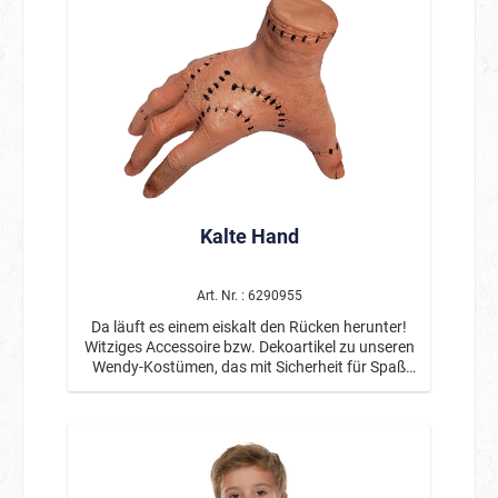
Kalte Hand
Art. Nr. : 6290955
Da läuft es einem eiskalt den Rücken herunter!
Witziges Accessoire bzw. Dekoartikel zu unseren
Wendy-Kostümen, das mit Sicherheit für Spaß
und Gesprächsstoff auf der nächsten Party
sorgt!Flexible, luftgefüllte Hand aus
formstabilem Kunststoff in der Größe einer
Erwachsenenhand. An Fingern und Hand sind
diverse Narben angedeutet.