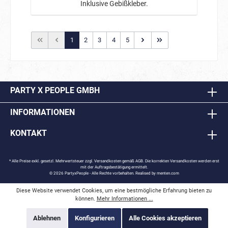
Inklusive Gebißkleber.
1
2
3
4
5
PARTY X PEOPLE GMBH
INFORMATIONEN
KONTAKT
* Alle Preise exkl. gesetzl. Mehrwertsteuer zzgl.
Versandkosten
gemäß AGB. Die korrekten Versandkosten werden erst
mit der Auftragsbestätigung ermittelt.
© 2026 PartyxPeople - Alle Rechte vorbehalten. Realised by
menten.com
Diese Website verwendet Cookies, um eine bestmögliche Erfahrung bieten zu
können.
Mehr Informationen ...
Ablehnen
Konfigurieren
Alle Cookies akzeptieren