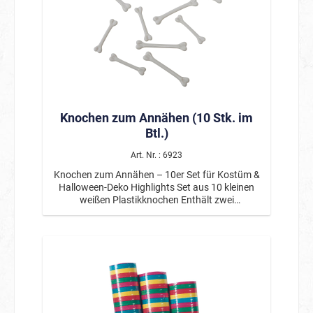
Knochen zum Annähen (10 Stk. im
Btl.)
Art. Nr. : 6923
Knochen zum Annähen – 10er Set für Kostüm &
Halloween-Deko Highlights Set aus 10 kleinen
weißen Plastikknochen Enthält zwei
verschiedene Größen für vielseitige
Einsatzmöglichkeiten Perfekt für Kostüme,
Dekoration & DIY-Projekte Ideal zum Annähen an
Steinzeit-, Skelett- oder Voodoo-Kostüme
Geeignet für Halloween, Karneval & Mottopartys
Leichtes Material – einfach zu handhaben
Produktbeschreibung Diese kleinen
Plastikknochen sind ein vielseitiges Zubehör für