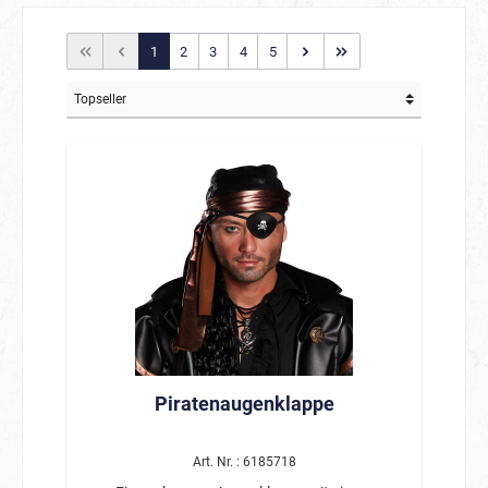
1
2
3
4
5
Piratenaugenklappe
Art. Nr. : 6185718