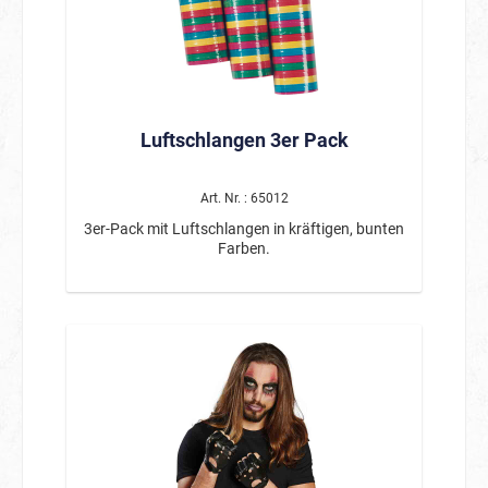
kreative Kostümideen und gruselige
Dekorationen. Durch die zwei unterschiedlichen
Größen bieten sie zahlreiche Möglichkeiten für
individuelle Gestaltungen. Ob als Detail an
Steinzeit-, Skelett- oder Voodoo-Kostümen oder
als Hingucker in Halloween-Dekorationen – die
Knochen verleihen jedem Setup eine
Luftschlangen 3er Pack
authentische und schaurige Note. Auch als
Tischdeko, Partyaccessoire oder für
Mottopartys sind sie bestens geeignet. Dank des
leichten Kunststoffmaterials lassen sich die
Art. Nr. : 65012
Knochen einfach verarbeiten und vielseitig
3er-Pack mit Luftschlangen in kräftigen, bunten
einsetzen – von DIY-Projekten und
Farben.
Theaterkostümen bis hin zu
Schaufensterdekorationen und Fotobox-
Accessoires. ♿ Barrierefreiheit Das geringe
Gewicht ermöglicht eine einfache Handhabung
und flexible Nutzung bei Dekorationen und
Kostümen. Produktdetails Produkttyp: Kostüm-
& Dekorationszubehör Material: Kunststoff
Farbe: Weiß Größen: Gemischt (zwei
verschiedene Größen) Inhalt: 10 Stück pro Beutel
Styling- & Dekorations-Tipps Als Detail an
Kostümen annähen für authentische Looks Als
gruselige Tischdekoration einsetzen Mit