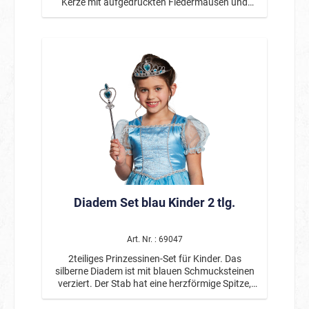
Kerze mit aufgedruckten Fledermäusen und
einer künstlichen Flamme, die von einem LED-
Licht beleuchtet wird.
Diadem Set blau Kinder 2 tlg.
Art. Nr. : 69047
2teiliges Prinzessinen-Set für Kinder. Das
silberne Diadem ist mit blauen Schmucksteinen
verziert. Der Stab hat eine herzförmige Spitze,
die ebenfalls mit blauen Schmucksteinen
dekoriert ist.