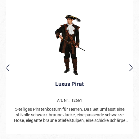
Luxus Pirat
Art. Nr. : 12661
5-teiliges Piratenkostüm für Herren. Das Set umfasst eine
stilvolle schwarz-braune Jacke, eine passende schwarze
Hose, elegante braune Stiefelstulpen, eine schicke Schärpe
und einen Gürtel – perfekt für einen authentischen Piraten-
Look. Der Dreispitz und der Degen sind nicht im Lieferumfang
enthalten, aber separat erhältlich. Mit diesem Kostüm sind Sie