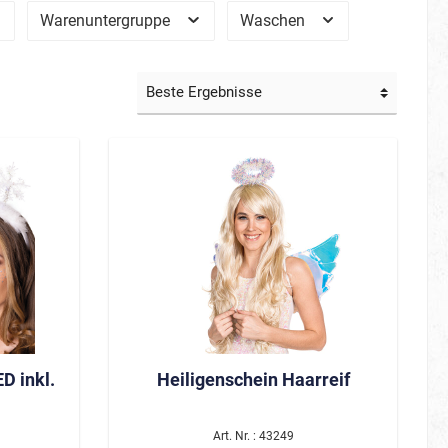
Warenuntergruppe
Waschen
Film/Fernsehen
Gruseliges
Märchenhaftes
Kleine Helden
Große Helden
Tierisch cool
Schön & berühmt
Hawaii & Tropical Island
Sommerkostüme
D inkl.
Heiligenschein Haarreif
Art. Nr. : 43249