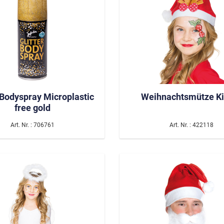
rlinge & Käfer
e
& Meeresbewohner
 Bodyspray Microplastic
Weihnachtsmütze Ki
free gold
Neon
Art. Nr. : 706761
Art. Nr. : 422118
 Modus On
Spice up your Life
ter
CSD Parade