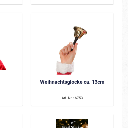
La Muerte
Partner-/ Gruppenkostüme
ostüme
Steampunk
Weihnachtsglocke ca. 13cm
Art. Nr. : 6753
Weihnachten