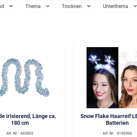
and
Thema
Trocknen
Unterthema
Kinder
Schminke
Mädchen
Aqua Schminke
Schlagermove
Jungen
Nature for Fun
as/etc.
Unisex
Sticker
Wimpern
Echthaarwimpern
Federwimpern
Artlashes
Glitter
dy Jewels
e Dark
Halloween
Horror
de irisierend, Länge ca.
Snow Flake Haarreif LE
Zombies
180 cm
Batterien
Vampire
Art. Nr. : 643002
Art. Nr. : 4150306