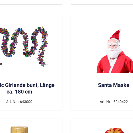
Day of Dead, La Catrina/
Hölle
Voodoo
Glamourous
Mottopartys
Poker
 & Glamourparty
Mittelalter / Historienk
ic Girlande bunt, Länge
Santa Maske
ca. 180 cm
Art. Nr. : 643000
Art. Nr. : 6240422
Wilder Westen