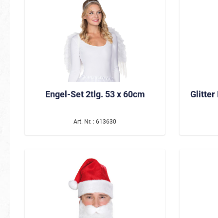
Schmette
Waldtier
Vögel
Spinnen
Zootiere
Fische 
Engel-Set 2tlg. 53 x 60cm
Glitter
Weltraum
BIO Glitter
Art. Nr. : 613630
Süßigkeiten
Karneval
Frühlingsboten
Keksmons