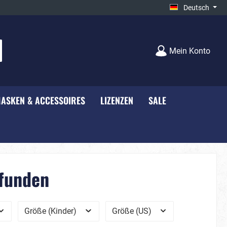
Deutsch
Mein Konto
ASKEN & ACCESSOIRES
LIZENZEN
SALE
e - NEU***
Unisex
Bauernhof
efunden
rty
Black-White
Größe (Kinder)
Größe (US)