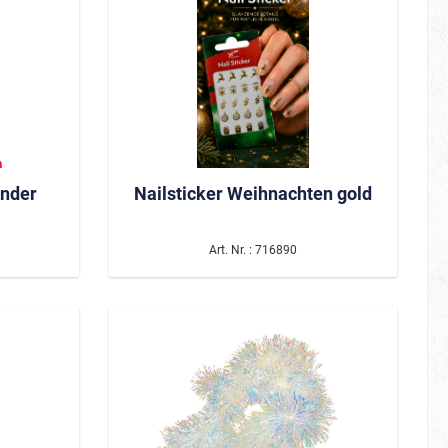
nder
Nailsticker Weihnachten gold
80er
Art. Nr. : 716890
Be Smörfi
Tüllröcke & Petticoats