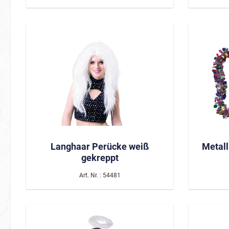
Karneval
Magie
Märchen / Fantasy
Silvester
Dinos & Drachen
Langhaar Perücke weiß
Metall
Feen & Einhörner
gekreppt
Meerjungfrauen & Co.
Art. Nr. : 54481
Prinzessinnen & Prinzen
Sport/Fan
Tiere
Fanartikel Deutschland
Bienen